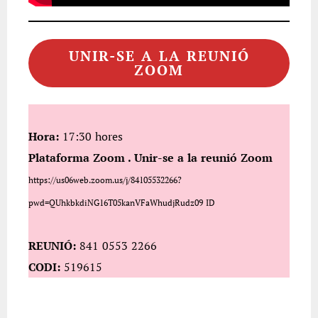
UNIR-SE A LA REUNIÓ
ZOOM
Hora:
17:30 hores
Plataforma Zoom . Unir-se a la reunió Zoom
https://us06web.zoom.us/j/84105532266?
pwd=QUhkbkdiNG16T05kanVFaWhudjRudz09 ID
REUNIÓ:
841 0553 2266
CODI:
519615