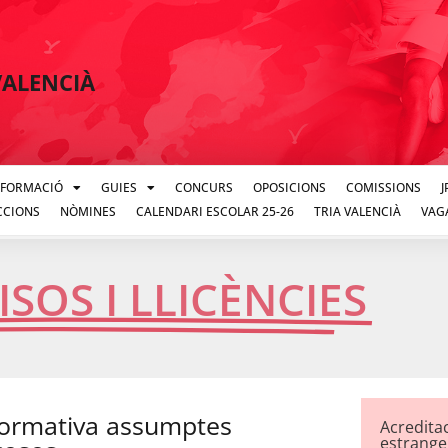
VALENCIÀ
FORMACIÓ
GUIES
CONCURS
OPOSICIONS
COMISSIONS
CCIONS
NÒMINES
CALENDARI ESCOLAR 25-26
TRIA VALENCIÀ
VAG
SOS I LLICÈNCIES
rmativa assumptes
Acredita
estrange