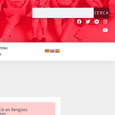
CERCA
JPDNU
A
ció en llengües
res