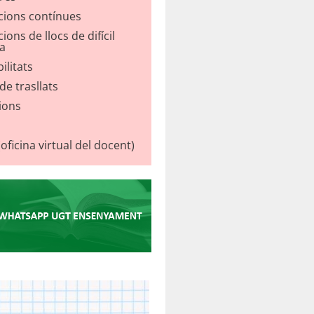
cions contínues
ions de llocs de difícil
a
ilitats
e trasllats
ions
ficina virtual del docent)