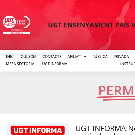
UGT ENSENYAMENT PAÍS 
INICI
QUI SOM
CONTACTE
AFILIA’T
PÚBLICA
PRIVADA
MESA SECTORIAL
UGT INFORMA
PERMISOS I LLICÈNCIES
INSTRU
PERMI
UGT INFORMA No