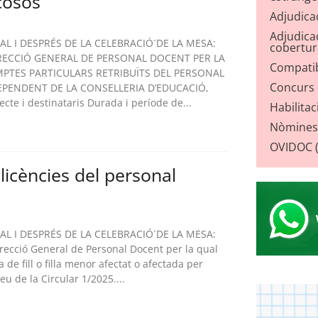
cosos
Adjudica
Adjudicac
IAL I DESPRÉS DE LA CELEBRACIÓ´DE LA MESA:
cobertur
IRECCIÓ GENERAL DE PERSONAL DOCENT PER LA
Compatib
PTES PARTICULARS RETRIBUÏTS DEL PERSONAL
Concurs d
EPENDENT DE LA CONSELLERIA D’EDUCACIÓ,
te i destinataris Durada i període de...
Habilitac
Nòmines
OVIDOC (o
licències del personal
IAL I DESPRÉS DE LA CELEBRACIÓ´DE LA MESA:
irecció General de Personal Docent per la qual
 de fill o filla menor afectat o afectada per
eu de la Circular 1/2025....