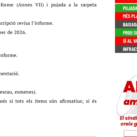
nforme (Annex VII) i pujada a la carpeta
cripció revisa l’informe.
ner de 2026.
informe.
mentació.
 escau, esmenes).
més si tots els ítems són afirmatius; si és