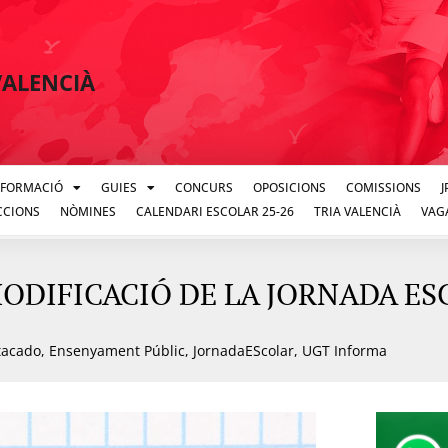
VALENCIÀ
FORMACIÓ
GUIES
CONCURS
OPOSICIONS
COMISSIONS
CCIONS
NÒMINES
CALENDARI ESCOLAR 25-26
TRIA VALENCIÀ
VAG
ODIFICACIÓ DE LA JORNADA E
tacado
,
Ensenyament Públic
,
JornadaEScolar
,
UGT Informa