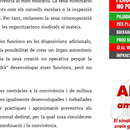
nvivència al món educatiu. La seua eliminació
ents com els consells escolars o la inspecció
 Per tant, reclamem la seua reincorporació
de les organitzacions sindicals al mateix.
les funcions en les disposicions adicionals,
la possibilitat de crear un òrgan autonòmic
ia la seua creació no operativa perquè la
odrà” desenvolupar eixes funcions, però no
s contràries a la convivència i de millora
ines igualmente desenvolupades i treballades
ir pràctiques i aproximació preventiva als
rsonal dedicat, per la qual cosa considerem
coordinació i la convivència.