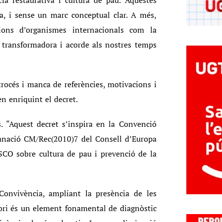
cia restaurativa i cultura de pau. Aquestes
a, i sense un marc conceptual clar. A més,
ons d’organismes internacionals com la
transformadora i acorde als nostres temps
trocés i manca de referències, motivacions i
 enriquint el decret.
s. “Aquest decret s’inspira en la Convenció
manació CM/Rec(2010)7 del Consell d’Europa
ESCO sobre cultura de pau i prevenció de la
Convivència, ampliant la presència de les
tori és un element fonamental de diagnòstic