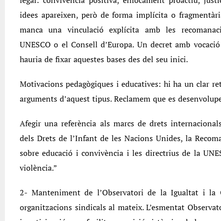
legal: convivència positiva, enfocament proactiu, justí
idees apareixen, però de forma implícita o fragmentàri
manca una vinculació explícita amb les recomanaci
UNESCO o el Consell d’Europa. Un decret amb vocació 
hauria de fixar aquestes bases des del seu inici.
Motivacions pedagògiques i educatives: hi ha un clar re
arguments d’aquest tipus. Reclamem que es desenvolupen
Afegir una referència als marcs de drets internacional
dels Drets de l’Infant de les Nacions Unides, la Reco
sobre educació i convivència i les directrius de la UN
violència.”
2- Manteniment de l’Observatori de la Igualtat i la 
organitzacions sindicals al mateix. L’esmentat Observa