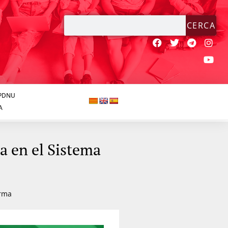
CERCA
JPDNU
A
a en el Sistema
rma