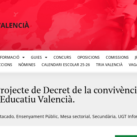
VALENCIÀ
FORMACIÓ
GUIES
CONCURS
OPOSICIONS
COMISSIONS
CCIONS
NÒMINES
CALENDARI ESCOLAR 25-26
TRIA VALENCIÀ
VAG
jecte de Decret de la convivènci
Educatiu Valencià.
tacado
,
Ensenyament Públic
,
Mesa sectorial
,
Secundària
,
UGT Info