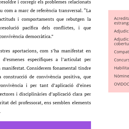
resoldre i corregir els problemes relacionats
u com a marc de referència transversal. “La
Acredit
actituds i comportaments que rebutgen la
estrang
resolució pacífica dels conflictes, i que
Adjudic
 convivència democràtica.”
Adjudica
cobertu
ostres aportacions, com s’ha manifestat en
Compati
d’esmenes específiques a l’articulat per
Concurs
m manifestat. Considerem fonamental tindre
Habilit
Nòmine
la construcció de convivència positiva, que
OVIDOC 
onvivència i per tant d’aplicació d’eines
ctores i disciplinàries d’aplicació clara per
toritat del professorat, ens semblen elements
.