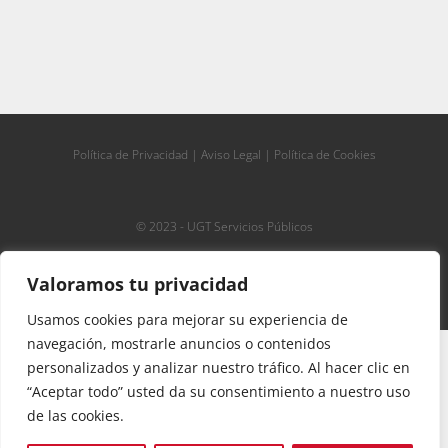
Política de Privacidad
|
Aviso Legal
|
Política de Cookies
© 2023 - UGT Servicios Públicos
Valoramos tu privacidad
Usamos cookies para mejorar su experiencia de
navegación, mostrarle anuncios o contenidos
»
UGT PRIVADA. ATURS PARCIALS/ PAROS
Portada
personalizados y analizar nuestro tráfico. Al hacer clic en
PARCIALES
“Aceptar todo” usted da su consentimiento a nuestro uso
de las cookies.
C