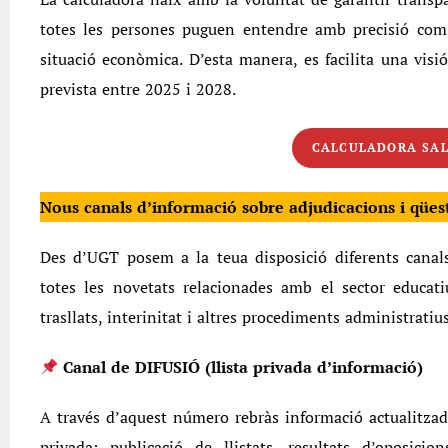
totes les persones puguen entendre amb precisió com a
situació econòmica. D’esta manera, es facilita una visió
prevista entre 2025 i 2028.
CALCULADORA SAL
Nous canals d’informació sobre adjudicacions i qües
Des d’UGT posem a la teua disposició diferents canals
totes les novetats relacionades amb el sector educati
trasllats, interinitat i altres procediments administratius
Canal de DIFUSIÓ (llista privada d’informació)
A través d’aquest número rebràs informació actualitzad
privada: publicació de llistats, resultats d’oposicio