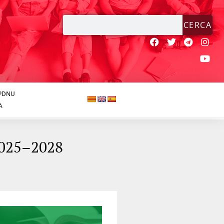
CERCA
JPDNU
A
2025–2028