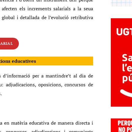
fecten els increments salarials a la seua
 global i detallada de l’evolució retributiva
ARIAL
tions educatives
 d’informació per a mantindre’t al dia de
u: adjudicacions, oposicions, concursos de
.
a en matèria educativa de manera directa i
ns, concursos, adjudicacions i comunicats