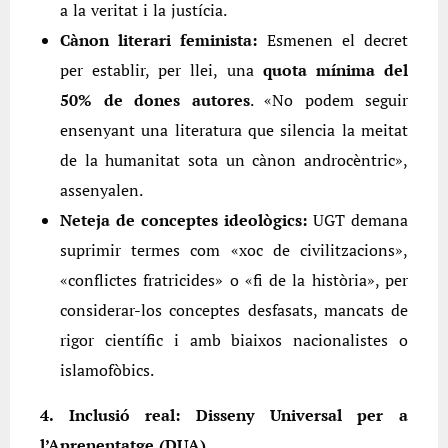
a la veritat i la justícia.
Cànon literari feminista:
Esmenen el decret
per establir, per llei, una
quota mínima del
50% de dones autores
. «No podem seguir
ensenyant una literatura que silencia la meitat
de la humanitat sota un cànon androcèntric»,
assenyalen.
Neteja de conceptes ideològics:
UGT demana
suprimir termes com «xoc de civilitzacions»,
«conflictes fratricides» o «fi de la història», per
considerar-los conceptes desfasats, mancats de
rigor científic i amb biaixos nacionalistes o
islamofòbics.
4. Inclusió real: Disseny Universal per a
l’Aprenentatge (DUA)