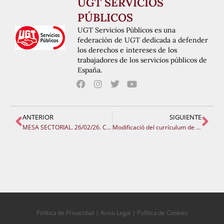
UGT SERVICIOS
PÚBLICOS
UGT Servicios Públicos es una
federación de UGT dedicada a defender
los derechos e intereses de los
trabajadores de los servicios públicos de
España.
ANTERIOR
SIGUIENTE
MESA SECTORIAL. 26/02/26. Criteris per regir el calendari escolar, classificació centres a efectes retributius.
Modificació del currículum de Primària: UGT-Ensenyament exigeix recursos, estabilitat i respecte laboral per garantir un model pedagògic de qualitat
Política de Privacidad
|
Aviso Legal
|
Política de Cookies