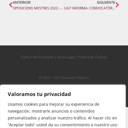
ANTERIOR
SIGUIENTE
OPOSICIONS MESTRES 2022 – assignació provisional de places per tribunal
UGT INFORMA: CONVOCATÒRIA ADQUISICIÓ NOVES ESPECIALITATS PERSONAL INTERI COS MESTRES
Política de Privacidad
|
Aviso Legal
|
Política de Cookies
© 2023 - UGT Servicios Públicos
Valoramos tu privacidad
Usamos cookies para mejorar su experiencia de
navegación, mostrarle anuncios o contenidos
»
UGT ENSENYAMENT EXIGEIX OPOSICIONS
Portada
personalizados y analizar nuestro tráfico. Al hacer clic en
DECENTS. PROPOSTES DE MILLORA . REIVINDICACIONS.
“Aceptar todo” usted da su consentimiento a nuestro uso