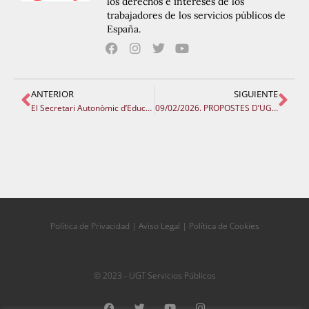
los derechos e intereses de los
trabajadores de los servicios públicos de
España.
ANTERIOR
SIGUIENTE
El Secretari Autonòmic d’Educació torna a menysprear els sindicats i el professorat
09/02/2026. PROPOSTES D’UGT DE RESOLUCIÓ PER A LA JUNTA DE PERSONAL.
Política de Privacidad
|
Aviso Legal
|
Política de Cookies
© 2023 - UGT Servicios Públicos