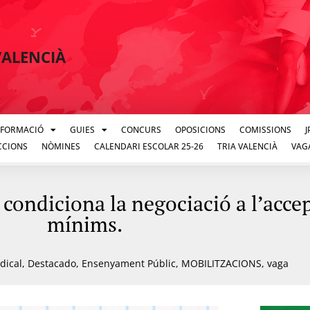
VALENCIÀ
FORMACIÓ
GUIES
CONCURS
OPOSICIONS
COMISSIONS
CCIONS
NÒMINES
CALENDARI ESCOLAR 25-26
TRIA VALENCIÀ
VAG
condiciona la negociació a l’accep
mínims.
dical
,
Destacado
,
Ensenyament Públic
,
MOBILITZACIONS
,
vaga