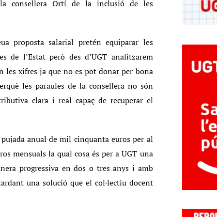
a consellera Ortí de la inclusió de les
ua proposta salarial pretén equiparar les
tes de l’Estat però des d’UGT analitzarem
 les xifres ja que no es pot donar per bona
rquè les paraules de la consellera no són
ibutiva clara i real capaç de recuperar el
 pujada anual de mil cinquanta euros per al
ros mensuals la qual cosa és per a UGT una
anera progressiva en dos o tres anys i amb
etardant una solució que el col·lectiu docent