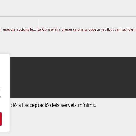
UGT denuncia serveis mínims «abusius» en la vaga indefinida d’educació i estudia accions legals
n
o
ciació a l’acceptació dels serveis mínims.