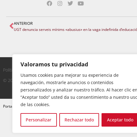
ANTERIOR
Valoramos tu privacidad
Política de Privacidad
|
Aviso Legal
|
Política de Cookies
Usamos cookies para mejorar su experiencia de
© 2023 - UGT Servicios Públicos
navegación, mostrarle anuncios o contenidos
personalizados y analizar nuestro tráfico. Al hacer clic e
“Aceptar todo” usted da su consentimiento a nuestro us
de las cookies.
»
UGT denuncia que la Conselleria condiciona la nego
Portada
C
Personalizar
Rechazar todo
Aceptar todo
o
n