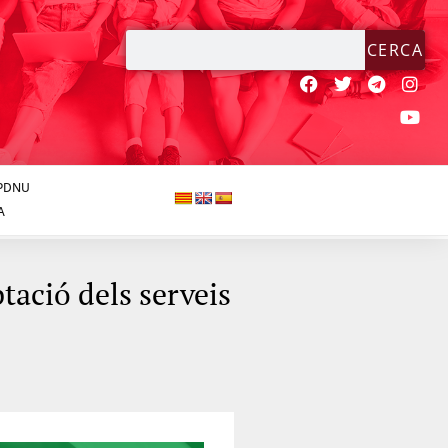
CERCA
JPDNU
A
tació dels serveis