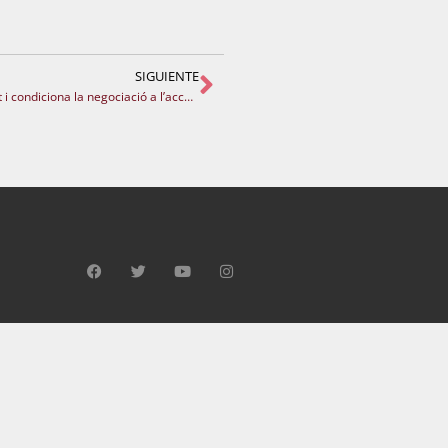
SIGUIENTE
La Consellera presenta una proposta retributiva insuficient i condiciona la negociació a l’acceptació dels serveis mínims