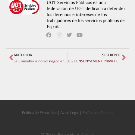
UGT Servicios Públicos es una
federación de UGT dedicada a defender
los derechos e intereses de los
trabajadores de los servicios públicos de
España.
ANTERIOR
SIGUIENTE
La Conselleria no vol negociar increments salarials ni millores en les condicions laborals del professorat.
UGT ENSENYAMENT PRIVAT CONCERTAT. Concentració el divendres 3 d’octubre a les 18:00h en la Plaça de Manises
Política de Privacidad
|
Aviso Legal
|
Política de Cookies
© 2023 - UGT Servicios Públicos