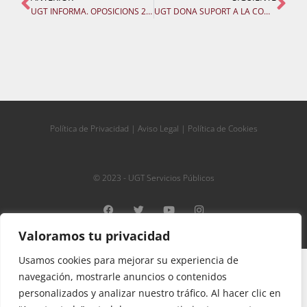
UGT INFORMA. OPOSICIONS 23-24: Regulació fase de pràctiques. GUIA
UGT DONA SUPORT A LA COMUNITAT EDUCATIVA DEL CPM “MARIANO PÉREZ SÁNCHEZ” DE REQUENA
Política de Privacidad
|
Aviso Legal
|
Política de Cookies
© 2023 - UGT Servicios Públicos
Valoramos tu privacidad
Usamos cookies para mejorar su experiencia de
»
UGT amb la Comissió Permanent de la Junta de
Portada
navegación, mostrarle anuncios o contenidos
Personal Docent es reuneix amb la Direcció Territorial
personalizados y analizar nuestro tráfico. Al hacer clic en
de València.