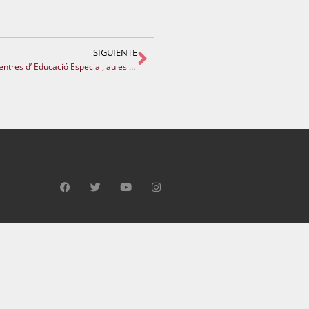
SIGUIENTE
PARTICIPA 10-07-25. Instruccions per al curs 2025- 2026 Centres d’ Educació Especial, aules UECO i l’atenció educativa domiciliària i hospitalària.