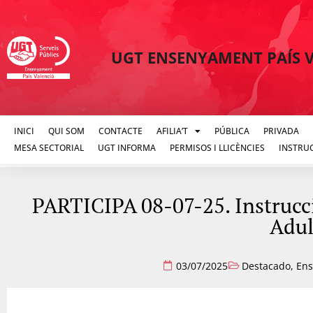
UGT ENSENYAMENT PAÍS 
INICI
QUI SOM
CONTACTE
AFILIA’T
PÚBLICA
PRIVADA
MESA SECTORIAL
UGT INFORMA
PERMISOS I LLICÈNCIES
INSTRU
PARTICIPA 08-07-25. Instrucci
Adult
03/07/2025
Destacado
,
Ens