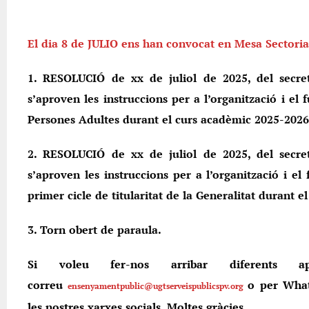
El dia 8 de JULIO ens han convocat en Mesa Sectorial
1. RESOLUCIÓ de xx de juliol de 2025, del secre
s’aproven les instruccions per a l’organització i e
Persones Adultes durant el curs acadèmic 2025-2026
2. RESOLUCIÓ de xx de juliol de 2025, del secre
s’aproven les instruccions per a l’organització i el
primer cicle de titularitat de la Generalitat durant 
3. Torn obert de paraula.
Si voleu fer-nos arribar diferents ap
correu
o per What
ensenyamentpublic@ugtserveispublicspv.org
les nostres xarxes socials. Moltes gràcies.