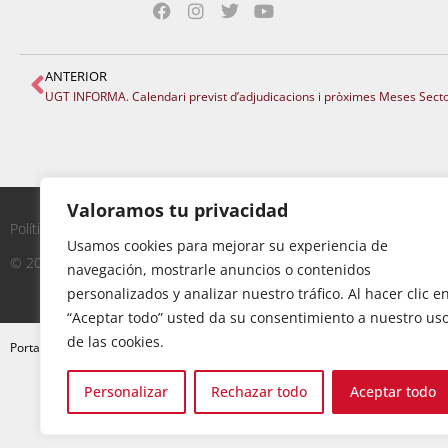
ANTERIOR
UGT INFORMA. Calendari previst d’adjudicacions i pròximes Meses Sector
Valoramos tu privacidad
Política de Privacidad
|
Aviso Legal
|
Política de Cookies
Usamos cookies para mejorar su experiencia de
© 2023 - UGT Servicios Públicos
navegación, mostrarle anuncios o contenidos
personalizados y analizar nuestro tráfico. Al hacer clic e
“Aceptar todo” usted da su consentimiento a nuestro us
de las cookies.
»
PARTICIPA 08-07-25. Instruccions per al curs 2025- 
Portada
C
Personalizar
Rechazar todo
Aceptar todo
o
n