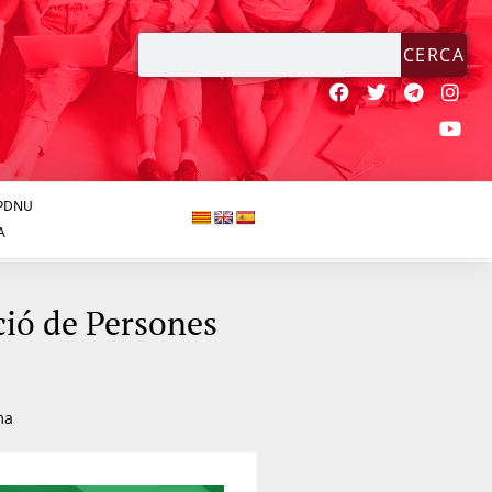
CERCA
JPDNU
A
ció de Persones
ma