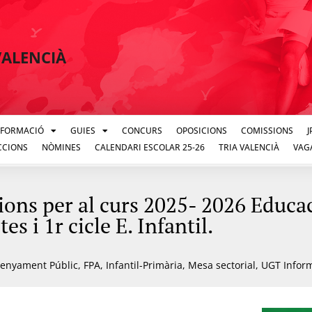
VALENCIÀ
FORMACIÓ
GUIES
CONCURS
OPOSICIONS
COMISSIONS
CCIONS
NÒMINES
CALENDARI ESCOLAR 25-26
TRIA VALENCIÀ
VAG
ons per al curs 2025- 2026 Educa
es i 1r cicle E. Infantil.
enyament Públic
,
FPA
,
Infantil-Primària
,
Mesa sectorial
,
UGT Infor