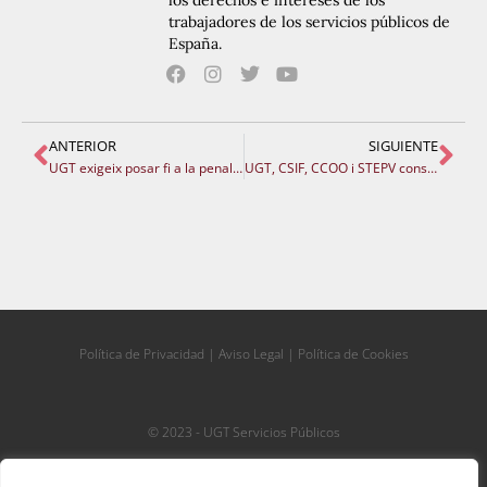
los derechos e intereses de los
trabajadores de los servicios públicos de
España.
ANTERIOR
SIGUIENTE
UGT exigeix posar fi a la penalització salarial del professorat malalt després de 91 dies per MUFACE
UGT, CSIF, CCOO i STEPV consideren una broma la proposta de calendari de les condicions laborals de Conselleria
Política de Privacidad
|
Aviso Legal
|
Política de Cookies
© 2023 - UGT Servicios Públicos