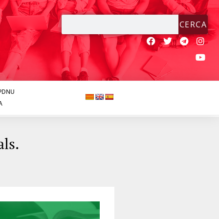
CERCA
JPDNU
A
ls.