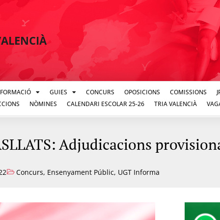
VALENCIÀ
FORMACIÓ
GUIES
CONCURS
OPOSICIONS
COMISSIONS
CCIONS
NÒMINES
CALENDARI ESCOLAR 25-26
TRIA VALENCIÀ
VAG
LATS: Adjudicacions provisiona
22
Concurs
,
Ensenyament Públic
,
UGT Informa