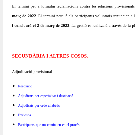
El termini per a formular reclamacions contra les relacions provisional
març de 2022
. El termini perquè els participants voluntaris renuncien a
i conclourà el 2 de març de 2022
. La gestió es realitzarà a través de l
SECUNDÀRIA I ALTRES COSOS.
Adjudicació provisional
Resolució
Adjudicats per especialitat i destinació
Adjudicats per orde alfabètic
Exclosos
Participants que no continuen en el procés