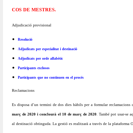
COS DE MESTRES.
Adjudicació provisional
Resolució
Adjudicats per especialitat i destinació
Adjudicats per orde alfabètic
Participants exclosos
Participants que no continuen en el procés
Reclamacions
Es disposa d’un termini de dos dies hàbils per a formular reclamacions c
març de 2020 i conclourà el 10 de març de 2020
. També pot usar-se aq
al destinació obtinguda. La gestió es realitzarà a través de la plataform