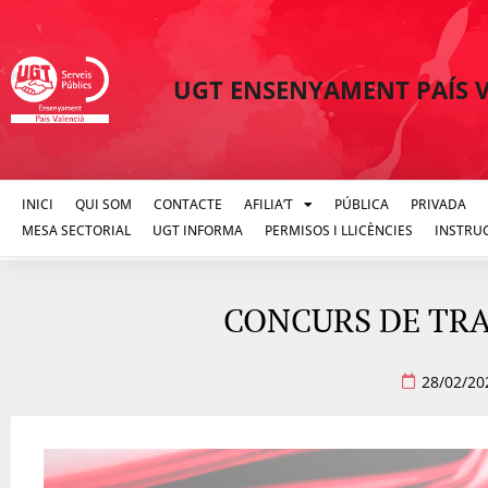
UGT ENSENYAMENT PAÍS 
INICI
QUI SOM
CONTACTE
AFILIA’T
PÚBLICA
PRIVADA
MESA SECTORIAL
UGT INFORMA
PERMISOS I LLICÈNCIES
INSTRU
CONCURS DE TRASL
28/02/20