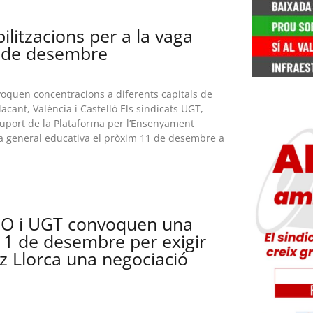
litzacions per a la vaga
1 de desembre
oquen concentracions a diferents capitals de
cant, València i Castelló Els sindicats UGT,
suport de la Plataforma per l’Ensenyament
a general educativa el pròxim 11 de desembre a
OO i UGT convoquen una
’11 de desembre per exigir
ez Llorca una negociació