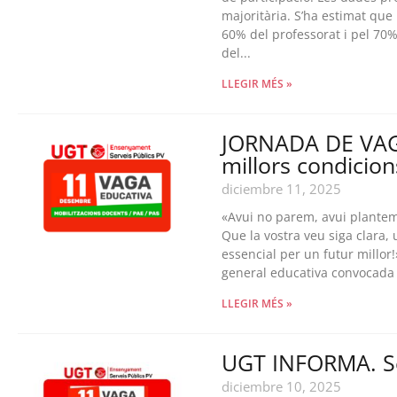
majoritària. S’ha estimat que
60% del professorat i pel 70% 
del...
LLEGIR MÉS »
JORNADA DE VAG
millors condicions
diciembre 11, 2025
«Avui no parem, avui plantem 
Que la vostra veu siga clara, u
essencial per un futur millor
general educativa convocada 
LLEGIR MÉS »
UGT INFORMA. Se
diciembre 10, 2025