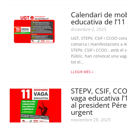
Calendari de mobi
educativa de l’1
diciembre 2, 2025
UGT, STEPV, CSIF i CCOO conv
comarca i manifestacions a Ala
STEPV, CSIF i CCOO , amb el 
Públic, han convocat una vag
tot el...
LLEGIR MÉS »
STEPV, CSIF, CC
vaga educativa l
al president Pér
urgent
noviembre 28, 2025