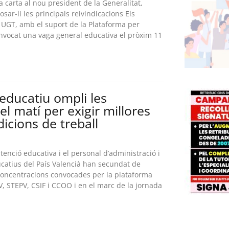
a carta al nou president de la Generalitat,
sar-li les principals reivindicacions Els
 UGT, amb el suport de la Plataforma per
nvocat una vaga general educativa el pròxim 11
educatiu ompli les
l matí per exigir millores
dicions de treball
atenció educativa i el personal d’administració i
ucatius del País Valencià han secundat de
concentracions convocades per la plataforma
, STEPV, CSIF i CCOO i en el marc de la jornada