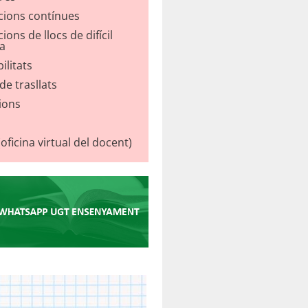
cions contínues
ions de llocs de difícil
a
ilitats
e trasllats
ions
ficina virtual del docent)