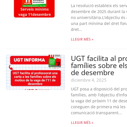
La resolució estableix els ser
desembre de 2025 durant la v
no universitària.L’objectiu és
una part mínima del dret fona
dret...
LLEGIR MÉS »
UGT facilita al p
famílies sobre el
de desembre
diciembre 4, 2025
UGT posa a disposició del pro
famílies, amb l’objectiu d’inf
la vaga del pròxim 11 de dese
coneguen de primera mà les r
comunicació transparent...
LLEGIR MÉS »