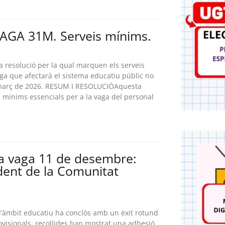
GA 31M. Serveis mínims.
la resolució per la qual marquen els serveis
ga que afectarà el sistema educatiu públic no
e març de 2026. RESUM I RESOLUCIÓAquesta
is mínims essencials per a la vaga del personal
la vaga 11 de desembre:
dent de la Comunitat
 l’àmbit educatiu ha conclòs amb un èxit rotund
ovisionals, recollides han mostrat una adhesió