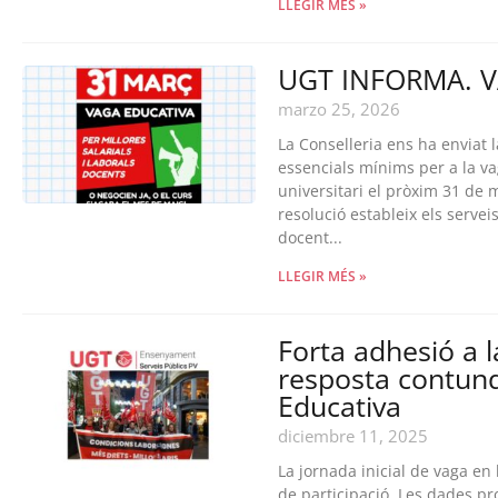
LLEGIR MÉS »
UGT INFORMA. VA
marzo 25, 2026
La Conselleria ens ha enviat 
essencials mínims per a la va
universitari el pròxim 31 d
resolució estableix els serve
docent...
LLEGIR MÉS »
Forta adhesió a 
resposta contun
Educativa
diciembre 11, 2025
La jornada inicial de vaga en
de participació. Les dades pr