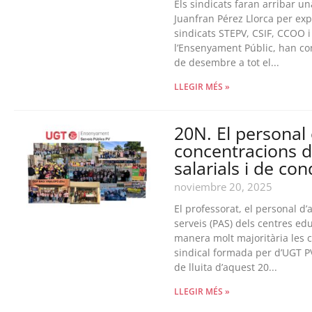
Els sindicats faran arribar un
Juanfran Pérez Llorca per expo
sindicats STEPV, CSIF, CCOO i
l’Ensenyament Públic, han co
de desembre a tot el...
LLEGIR MÉS »
20N. El personal 
concentracions de
salarials i de con
noviembre 20, 2025
El professorat, el personal d’
serveis (PAS) dels centres ed
manera molt majoritària les 
sindical formada per d’UGT PV
de lluita d’aquest 20...
LLEGIR MÉS »