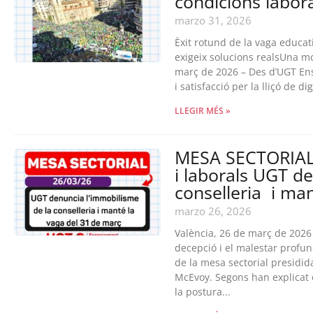
condicions laboral
marzo 31, 2026
Èxit rotund de la vaga educat
exigeix solucions realsUna mob
març de 2026 – Des d’UGT Ens
i satisfacció per la lliçó de 
LLEGIR MÉS »
MESA SECTORIAL 2
i laborals UGT d
conselleria i ma
marzo 26, 2026
València, 26 de març de 2026
decepció i el malestar profu
de la mesa sectorial presidid
McEvoy. Segons han explicat e
la postura...