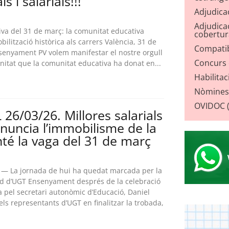
s i salarials!!!
Adjudica
Adjudicac
iva del 31 de març: la comunitat educativa
cobertur
ilització històrica als carrers València, 31 de
Compatib
enyament PV volem manifestar el nostre orgull
Concurs d
dignitat que la comunitat educativa ha donat en...
Habilitac
Nòmines
OVIDOC (o
6/03/26. Millores salarials
enuncia l’immobilisme de la
nté la vaga del 31 de març
 — La jornada de hui ha quedat marcada per la
nd d’UGT Ensenyament després de la celebració
a pel secretari autonòmic d’Educació, Daniel
ls representants d’UGT en finalitzar la trobada,