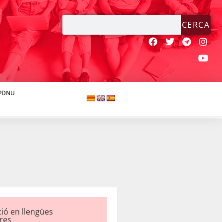
CERCA
JPDNU
A
ció en llengües
res