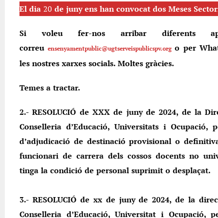
El dia
20
de juny ens han convocat dos Meses Sector
Si voleu fer-nos arribar diferents ap
correu
o per What
ensenyamentpublic@ugtserveispublicspv.org
les nostres xarxes socials. Moltes gràcies.
Temes a tractar.
2.- RESOLUCIÓ de XXX de juny de 2024, de la Dir
Conselleria d’Educació, Universitats i Ocupació,
d’adjudicació de destinació provisional o definiti
funcionari de carrera dels cossos docents no univ
tinga la condició de personal suprimit o desplaçat.
3.- RESOLUCIÓ de xx de juny de 2024, de la direc
Conselleria d’Educació, Universitat i Ocupació,