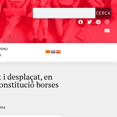
CERCA
JPDNU
A
i desplaçat, en
Constitució borses
rma