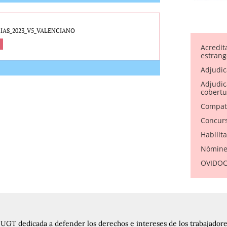
RIAS_2023_V5_VALENCIANO
Acredit
estrang
Adjudic
Adjudica
cobertu
Compati
Concurs
Habilit
Nòmine
OVIDOC 
UGT dedicada a defender los derechos e intereses de los trabajadores