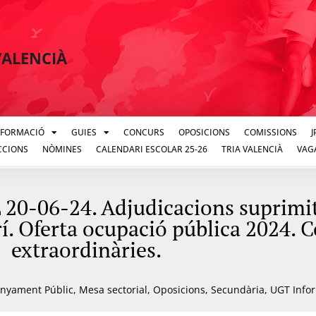
VALENCIÀ
FORMACIÓ
GUIES
CONCURS
OPOSICIONS
COMISSIONS
CCIONS
NÒMINES
CALENDARI ESCOLAR 25-26
TRIA VALENCIÀ
VAG
-06-24. Adjudicacions suprimit 
rí. Oferta ocupació pública 2024. 
extraordinàries.
nyament Públic
,
Mesa sectorial
,
Oposicions
,
Secundària
,
UGT Info