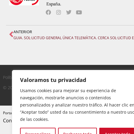
España.
ANTERIOR
GUIA. SOL·LICITUD GENERAL ÚNICA TELEMÀTICA. CERCA SOL·LICITUD E
Política de Privacidad
|
Aviso Legal
|
Política de Cookies
Valoramos tu privacidad
© 2023 - UGT Servicios Públicos
Usamos cookies para mejorar su experiencia de
navegación, mostrarle anuncios o contenidos
personalizados y analizar nuestro tráfico. Al hacer clic e
“Aceptar todo” usted da su consentimiento a nuestro us
»
PARTICIPA. MESA SECTORIAL 20-06-24. Adjudicacions 
Portada
de las cookies.
Constitució borses extraordinàries.
C