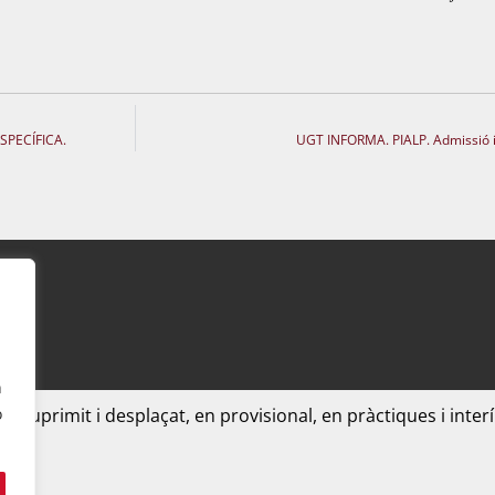
SPECÍFICA.
UGT INFORMA. PIALP. Admissió i
n
o
suprimit i desplaçat, en provisional, en pràctiques i interí